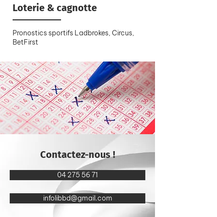
Loterie & cagnotte
Pronostics sportifs Ladbrokes, Circus,
BetFirst
Contactez-nous !
04 275 56 71
infolibbd@gmail.com