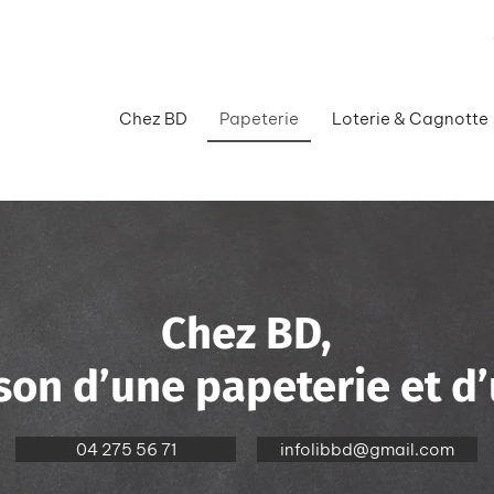
Chez BD
Papeterie
Loterie & Cagnotte
Chez BD,
on d’une papeterie et d’
04 275 56 71
infolibbd@gmail.com