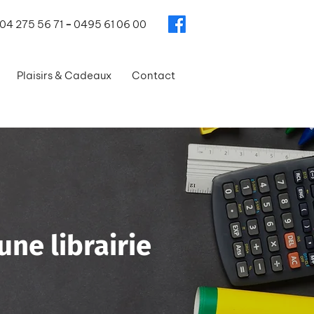
04 275 56 71
-
0495 61 06 00
Plaisirs & Cadeaux
Contact
une librairie