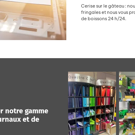
Cerise sur le gâteau : no
fringales et nous vous pr
de boissons 24 h/24.
er notre gamme
urnaux et de