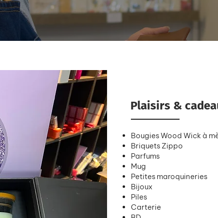
Plaisirs & cade
Bougies Wood Wick à mè
Briquets Zippo
Parfums
Mug
Petites maroquineries
Bijoux
Piles
Carterie
BD