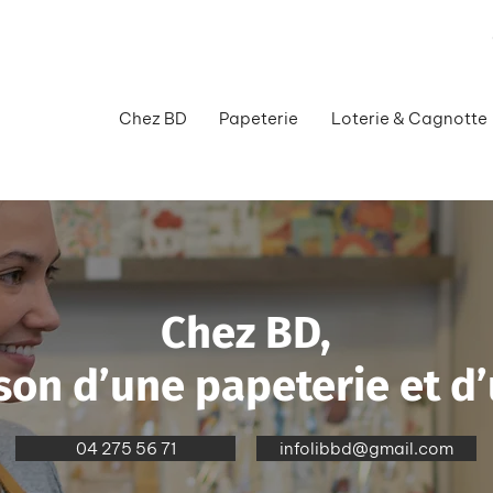
Chez BD
Papeterie
Loterie & Cagnotte
Chez BD,
on d’une papeterie et d’
04 275 56 71
infolibbd@gmail.com