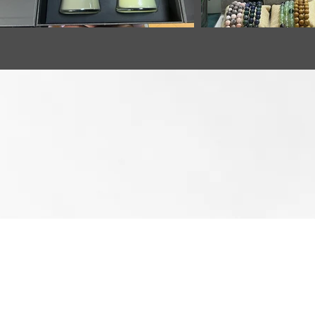
Rue Joseph Wauters, 48
4470 Saint-Georges-sur-Meuse