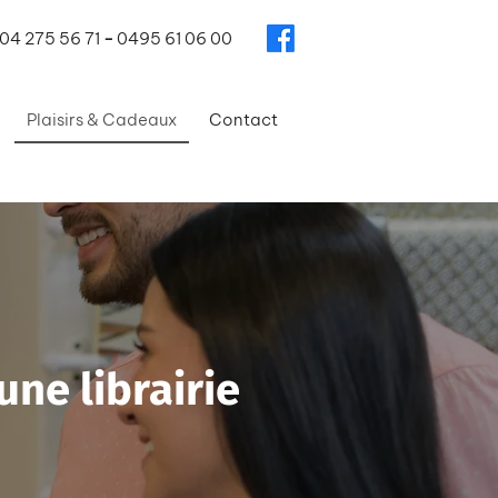
04 275 56 71
-
0495 61 06 00
Plaisirs & Cadeaux
Contact
une librairie