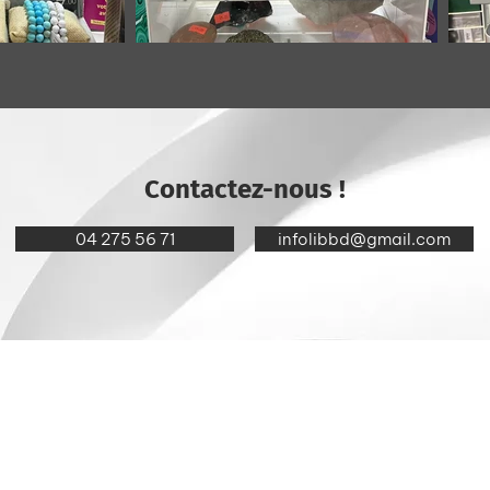
Contactez-nous !
04 275 56 71
infolibbd@gmail.com
04 275 56 71
TVA : BE0752294188
0495 61 06 00